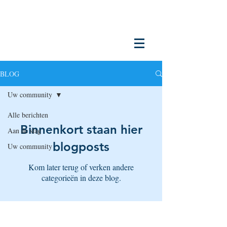
BLOG
Uw community
Alle berichten
Binnenkort staan hier
Aan de slag
blogposts
Uw community
Kom later terug of verken andere
categorieën in deze blog.